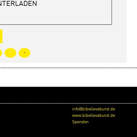
NTERLADEN
1
>
info@bibellesebund.de
www.bibellesebund.de
Spenden