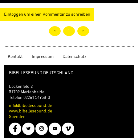
Einloggen um einen Kommentar zu schreiben
<
1
>
Kontakt
Impressum
Datenschutz
BIBELLESEBUND DEUTSCHLAND
Lockenfeld 2
51709 Marienheide
Telefon 02261 54958-0
info@bibellesebund.de
www.bibellesebund.de
Spenden