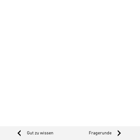
‹
›
Gut zu wissen
Fragerunde