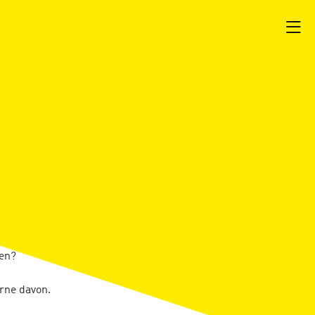
gen?
rne davon.