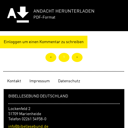
ANDACHT HERUNTERLADEN
PDF-Format
Einloggen um einen Kommentar zu schreiben
<
1
>
Kontakt
Impressum
Datenschutz
BIBELLESEBUND DEUTSCHLAND
Lockenfeld 2
51709 Marienheide
Telefon 02261 54958-0
info@bibellesebund.de